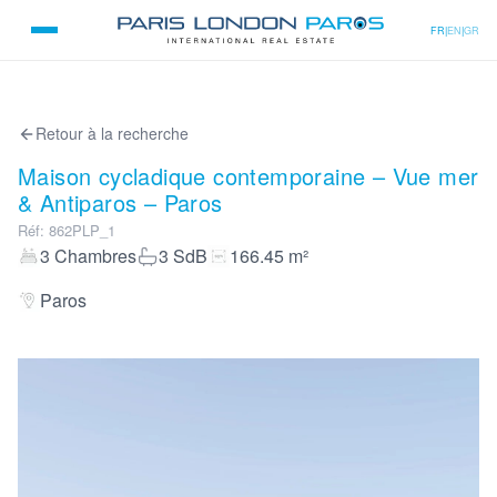
FR
|
EN
|
GR
Retour à la recherche
Maison cycladique contemporaine – Vue mer
& Antiparos – Paros
Réf
:
862PLP_1
3
Chambres
3
SdB
166.45
m²
Paros