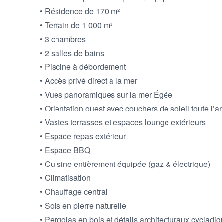
• Résidence de 170 m²

• Terrain de 1 000 m²

• 3 chambres

• 2 salles de bains

• Piscine à débordement

• Accès privé direct à la mer

• Vues panoramiques sur la mer Égée

• Orientation ouest avec couchers de soleil toute l’a
• Vastes terrasses et espaces lounge extérieurs

• Espace repas extérieur

• Espace BBQ

• Cuisine entièrement équipée (gaz & électrique)

• Climatisation

• Chauffage central

• Sols en pierre naturelle

• Pergolas en bois et détails architecturaux cycladiq