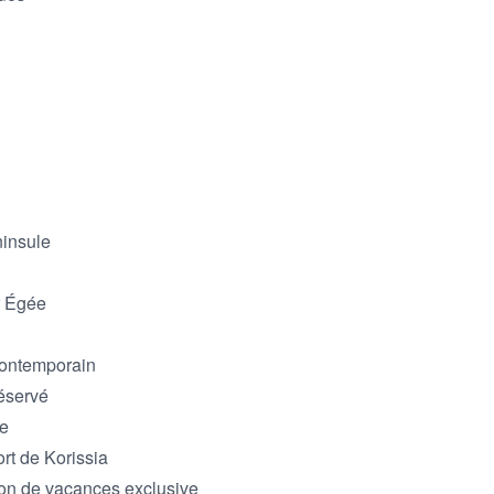
insule

 Égée

contemporain

éservé

e

t de Korissia

on de vacances exclusive
