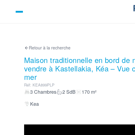
Retour à la recherche
Maison traditionnelle en bord de
vendre à Kastellakia, Kéa – Vue c
mer
Réf
:
KEA899PLP
3
Chambres
2
SdB
170
m²
Kea