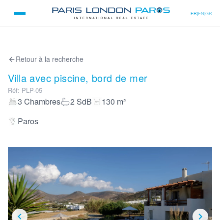
FR
|
EN
|
GR
Retour à la recherche
Villa avec piscine, bord de mer
Réf
:
PLP-05
3
Chambres
2
SdB
130
m²
Paros