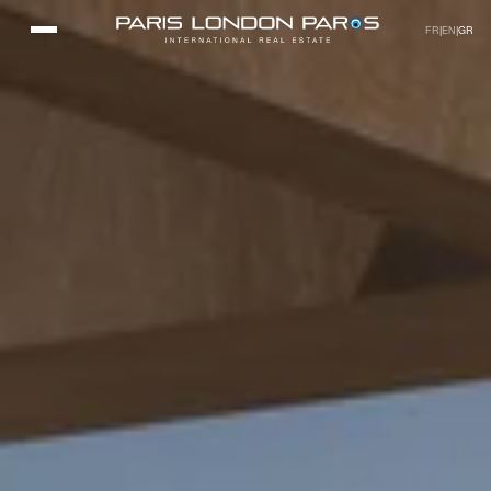
FR
|
EN
|
GR