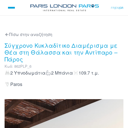
FR
|
EN
|
GR
Πίσω στην αναζήτηση
Σύγχρονο Κυκλαδίτικο Διαμέρισμα με
Θέα στη Θάλασσα και την Αντίπαρο –
Πάρος
Κωδ
:
862PLP_6
2
Υπνοδωμάτια
2
Μπάνια
109.7
τ.μ.
Paros